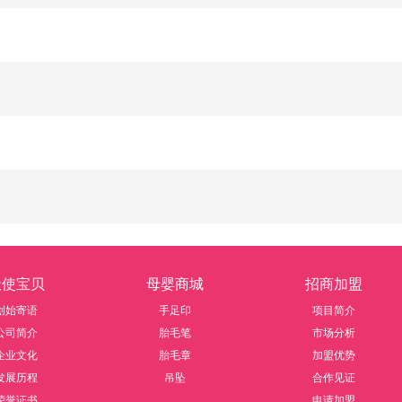
天使宝贝
母婴商城
招商加盟
创始寄语
手足印
项目简介
公司简介
胎毛笔
市场分析
企业文化
胎毛章
加盟优势
发展历程
吊坠
合作见证
荣誉证书
申请加盟