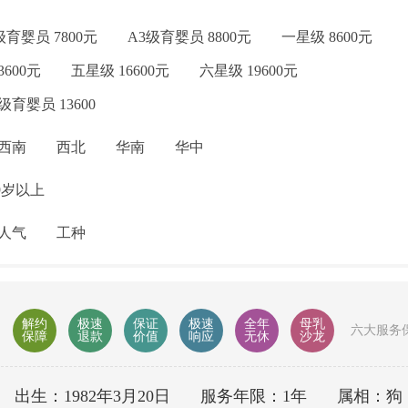
级育婴员 7800元
A3级育婴员 8800元
一星级 8600元
3600元
五星级 16600元
六星级 19600元
级育婴员 13600
西南
西北
华南
华中
9岁以上
人气
工种
解约
极速
保证
极速
全年
母乳
六大服务
保障
退款
价值
响应
无休
沙龙
出生：1982年3月20日
服务年限：1年
属相：狗