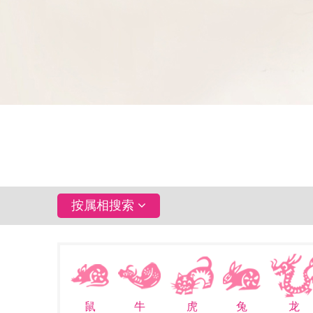
按属相搜索
鼠
牛
虎
兔
龙