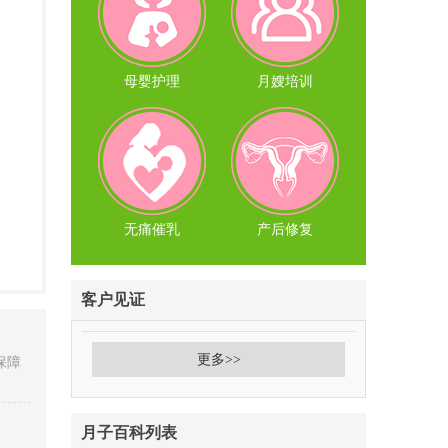
母婴护理
月嫂培训
无痛催乳
产后修复
客户见证
更多>>
保障
月子百科列表