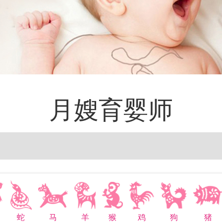
月嫂育婴师
蛇
马
羊
猴
鸡
狗
猪