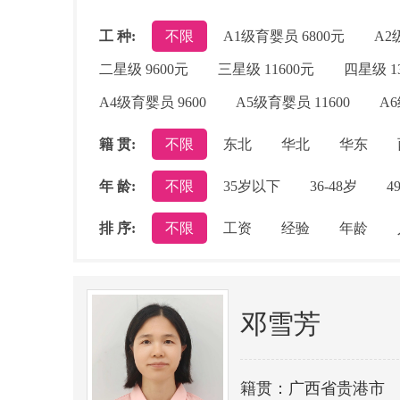
工 种:
不限
A1级育婴员 6800元
A2
二星级 9600元
三星级 11600元
四星级 1
A4级育婴员 9600
A5级育婴员 11600
A6
籍 贯:
不限
东北
华北
华东
年 龄:
不限
35岁以下
36-48岁
4
排 序:
不限
工资
经验
年龄
邓雪芳
籍贯：广西省贵港市