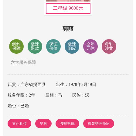
二星级 9600元
郭丽
解约
极速
保证
极速
全年
母乳
保障
退款
价值
响应
无休
沙龙
六大服务保障
籍贯：广东省揭西县
出生：1978年2月19日
服务年限：2年
属相：马
民族：汉
婚否：已婚
文化礼仪
早教
按摩抚触
母婴护理师证