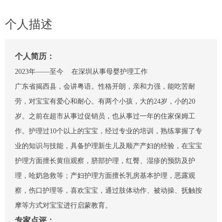
个人描述
个人简历：
2023年——至今 在深圳从事母婴护理工作
广东省揭西县，会讲粤语。性格开朗，亲和力强，能吃苦耐
劳，对宝宝有爱心和耐心。有两个小孩，大的24岁，小的20
岁。之前在超市从事过促销员，也从事过一年的住家保姆工
作。
护理过10个以上的宝宝，
经过专业的培训
，熟练掌握了专
业的知识与技能
，具备护理新生儿及顺产产妇的经验，在宝宝
护理方面擅长黄疸观察，脐部护理，红臀、湿疹的预防及护
理，呛奶急救等；产妇护理方面擅长乳房基本护理，恶露观
察，伤口护理等，喜欢宝宝，通过肢体动作、被动操、抚触按
摩等方式对宝宝进行启蒙教育。
专家点评：