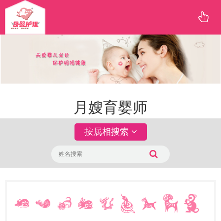
月嫂育婴师
按属相搜索