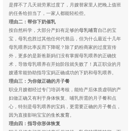
是撑不了几天就劳累过度了，月嫂替家里人把晚上值班
的任务给担当了，一家人都能轻松些。
理由二：帮你下奶催乳
按自然科学，大部分产妇有足够的
母乳哺育
自己的宝
宝，母乳也胜过其他任何代替品，但为什么最近十几年
母乳喂养比率反而下降呢？除了奶粉商家的过度宣传
外，更多的是新爸新妈们没有掌握母乳喂养的正确技
术，导致母乳喂养在开始阶段就失败了！真正职业的月
嫂通常能协助指导宝妈正确成功的下奶和母乳喂养。
理由三：为你做正确的月子餐
职业月嫂都经过专门培训考核，能给产后体质虚弱的产
妇做正确又有利于身体恢复、哺乳所需的月子餐和点
心，特别是母乳喂养的宝妈，更需要正确的月子餐点，
因为直接影响宝宝的
生长发育
。
理由四：指导你形体恢复