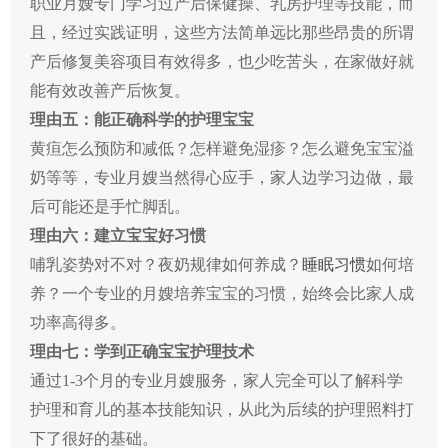
职业月嫂专门学习过产后保健操、乳房护理等技能，而
且，经过实践证明，这些方法简单远比那些昂贵的所谓
产后修复美容项目有效得多，也少吃苦头，在家做好就
能有效改善产后恢复。
理由五：能正确科学的护理宝宝
黄疸怎么预防和减低？怎样避免湿疹？怎么避免宝宝溢
奶等等，专业月嫂当然得心应手，家人边学习边做，最
后可能还是手忙脚乱。
理由六：建立宝宝好习惯
哺乳姿势对不对？夜奶规律如何养成？
睡眠习惯
如何培
养？一个专业的月嫂培养宝宝的习惯，始终会比家人成
功率高得多。
理由七：学到正确宝宝护理技术
通过1-3个月的专业月嫂服务，家人完全可以了解科学
护理和育儿的基本技能知识，从此为后续的护理照料打
下了很好的基础。