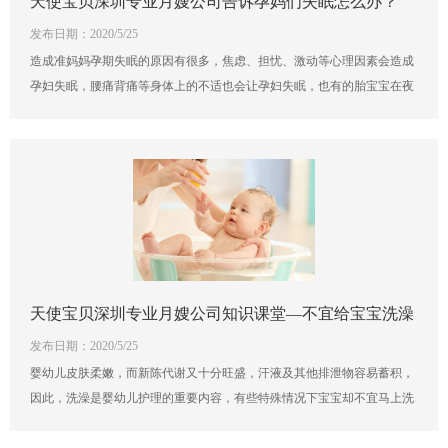
天使宝贝深圳专业月嫂公司告诉孕妈们失眠怎么办？
发布日期：2020/5/25
造成准妈妈孕期失眠的原因有很多，焦虑、担忧、激动等心理因素会造成
孕妇失眠，腰痛背痛等身体上的不适也会让孕妇失眠，也有的胎宝宝在夜
里很爱动，“踢”得妈妈难以入睡。那当孕妇失眠了该怎么办呢？让天使宝
贝深圳专业月嫂公司的护理专家告诉您吧，让我们一起来了解一下吧！
天使宝贝深圳专业月嫂公司知识课堂—不宜给宝宝洗澡
发布日期：2020/5/25
的5个时刻
婴幼儿皮肤柔嫩，而新陈代谢又十分旺盛，汗液及其他排泄物容易蓄积，
因此，洗澡是婴幼儿护理的重要内容，有些特殊情况下宝宝却不宜马上洗
澡，妈妈们都了解是哪些情况吗？下面就让天使宝贝深圳专业月嫂公司的