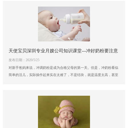
母婴护理专家告诉您：以下不宜给宝宝洗澡的5个时刻，妈妈们要记住
哦。
天使宝贝深圳专业月嫂公司知识课堂---冲好奶粉要注意
发布日期：2020/5/25
的4个细节
对新手爸妈来说，冲调奶粉是成为合格父母的第一关。但是，冲奶粉看似
简单的活儿，实际操作起来实在太难了，不是结块，就是温度太高，甚至
是气泡一大堆。怎么才能成功给宝宝冲奶粉呢？天使宝贝深圳专业月嫂公
司的资深老师告诉您以下4个关于冲奶粉的小细节，看您是不是出错了？