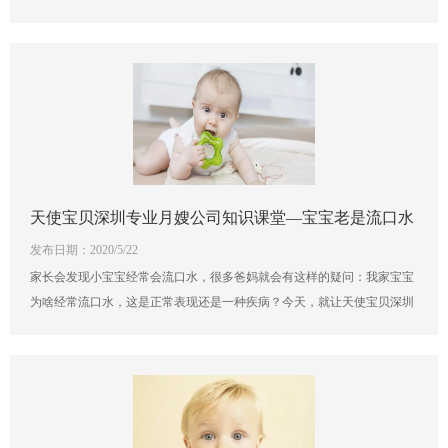
个舒适安全的睡眠空间呢？就让天使宝贝专业月嫂公司的护理专家告诉您
吧，爸爸妈妈要好好记录哦。
天使宝贝深圳专业月嫂公司知识课堂—宝宝老是流口水
发布日期：2020/5/22
是怎么回事？
家长会发现小宝宝经常会流口水，很多爸妈就会有这样的疑问：我家宝宝
为啥经常流口水，这是正常表现还是一种疾病？今天，就让天使宝贝深圳
专业月嫂公司的资深育儿师来和大家一起聊聊宝宝口水里的小秘密。