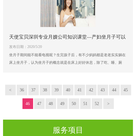
天使宝贝深圳专业月嫂公司知识课堂—产妇坐月子可以
发布日期：2020/5/20
看电视吗？
坐月子期间能不能看电视呢？生完孩子后，有不少妈妈都是老老实实躺在
床上坐月子，认为坐月子的概念就是在床上好好休息，除了吃、睡、厕
所、照孩子的吃、喝、拉、尿、睡觉，基本没啥事。连衣服都不可以洗，
自己也不能洗澡洗头、更不能碰凉水，于是很多人认为坐月子不能看电
视。那坐月子到底可不可以看电视呢？让天使宝贝深圳专业月嫂公司的母
<
36
37
38
39
40
41
42
43
44
45
婴护理专家告诉您
46
47
48
49
50
51
52
>
服务项目