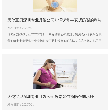
天使宝贝深圳专业月嫂公司知识课堂—安抚奶嘴的利与
发布日期：2020/5/21
弊
很多的新妈妈，在宝宝哭闹时，不知道该如何应对，该怎么办？这时如果
我们给宝宝嘴里塞一个安抚奶嘴可是非常有效的方法，在这有效方法的同
时，也是不少宝妈也心存焦虑，那这种方法对不对呢？安抚奶嘴对宝宝的
生长发育又会带来什么危害呢？这一直是个有争议的话题，下面由我们深
圳天使宝贝母婴护理专业为大家解除困惑。
天使宝贝深圳专业月嫂公司教您如何预防孕期水肿
发布日期：2020/5/21