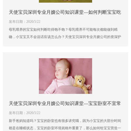
天使宝贝深圳专业月嫂公司知识课堂—如何判断宝宝吃
发布日期：2020/5/22
得饱不饱？
母乳喂养的宝宝如何判断吃得饱不饱？母乳喂养不可能每次都能做到精
确，小宝宝又不会说话应该怎么办？天使宝贝深圳专业月嫂公司的资深护
理师告诉您观察方法，您只要仔细观察，就会发现宝宝吃得饱不饱还是有
迹可循的。
天使宝贝深圳专业月嫂公司知识课堂—宝宝卧室不宜常
发布日期：2020/5/22
亮灯
新手爸妈知道吗？宝宝的卧室也有很多讲究哦，因为小宝宝的大部分时间
都是在睡眠状态，宝宝的卧室环境就格外重要了，那么如何给宝宝营造一